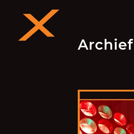
Archief