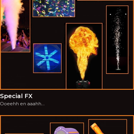
Special FX
Ooeehh en aaahh…